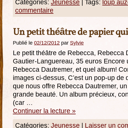
Catégories:
Jeunesse
|
Tags:
loup au
commentaire
Un petit théâtre de papier qu
Publié le
02/12/2012
par
Sylvie
Le petit théâtre de Rebecca, Rebecca 
Gautier-Languereau, 35 euros Encore
Rebecca Dautremer, et quel album! Co
images ci-dessus, C’est un pop-up de d
que nous offre Rebecca Dautremer, un tr
grande beauté. Un album précieux, cons
(car …
Continuer la lecture
»
Catégories:
Jeunesse
|
Laisser un co