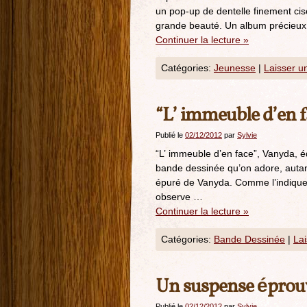
un pop-up de dentelle finement cis
grande beauté. Un album précieux, 
Continuer la lecture
»
Catégories:
Jeunesse
|
Laisser u
“L’ immeuble d’en f
Publié le
02/12/2012
par
Sylvie
“L’ immeuble d’en face”, Vanyda, éd
bande dessinée qu’on adore, autant
épuré de Vanyda. Comme l’indique le
observe …
Continuer la lecture
»
Catégories:
Bande Dessinée
|
La
Un suspense éprouv
Publié le
02/12/2012
par
Sylvie