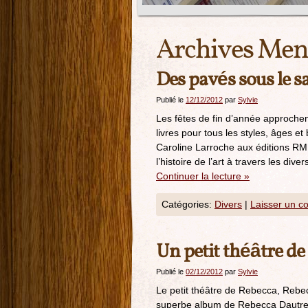
Archives Mens
Des pavés sous le s
Publié le
12/12/2012
par
Sylvie
Les fêtes de fin d’année approchen
livres pour tous les styles, âges 
Caroline Larroche aux éditions RMN
l’histoire de l’art à travers les div
Continuer la lecture
»
Catégories:
Divers
|
Laisser un c
Un petit théâtre de
Publié le
02/12/2012
par
Sylvie
Le petit théâtre de Rebecca, Rebe
superbe album de Rebecca Dautrem