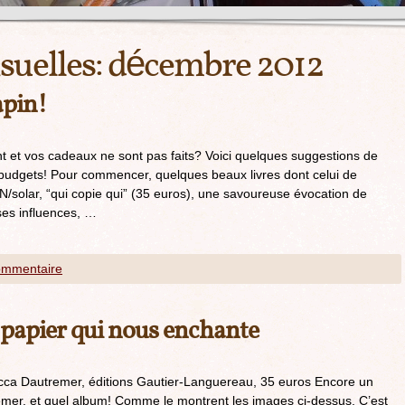
uelles:
décembre 2012
apin!
t et vos cadeaux ne sont pas faits? Voici quelques suggestions de
et budgets! Pour commencer, quelques beaux livres dont celui de
/solar, “qui copie qui” (35 euros), une savoureuse évocation de
erses influences, …
ommentaire
 papier qui nous enchante
cca Dautremer, éditions Gautier-Languereau, 35 euros Encore un
er, et quel album! Comme le montrent les images ci-dessus, C’est