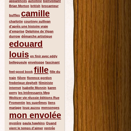
apparences
automne
bienveillant
Brian Morton
british
brocanteur
camille
buffles
charlotte
courtney sullivan
d'après une histoire vraie
d'emprise
Delphine de Vigan
durrow
démarche artistique
edouard
louis
en finir avec eddy
bellegueule
enveloppe
fascinant
fille
feel-good book
fille du
train
fièvre
florence gordon
frederique deghelt
féministe
internet
Isabelle Monnin
karen
perry
les Intéressants Meg
Wolitzer vie réussie éditions Rue
Fromentin
les suprêmes
liens
mariage
loup auzou
mensonges
mon envolée
mystère
paula hawkins
Quand
vient le temps d'aimer
rentrée