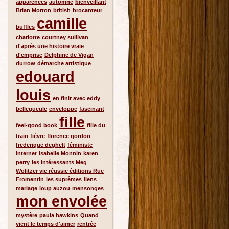
apparences
automne
bienveillant
Brian Morton
british
brocanteur
camille
buffles
charlotte
courtney sullivan
d'après une histoire vraie
d'emprise
Delphine de Vigan
durrow
démarche artistique
edouard
louis
en finir avec eddy
bellegueule
enveloppe
fascinant
fille
feel-good book
fille du
train
fièvre
florence gordon
frederique deghelt
féministe
internet
Isabelle Monnin
karen
perry
les Intéressants Meg
Wolitzer vie réussie éditions Rue
Fromentin
les suprêmes
liens
mariage
loup auzou
mensonges
mon envolée
mystère
paula hawkins
Quand
vient le temps d'aimer
rentrée