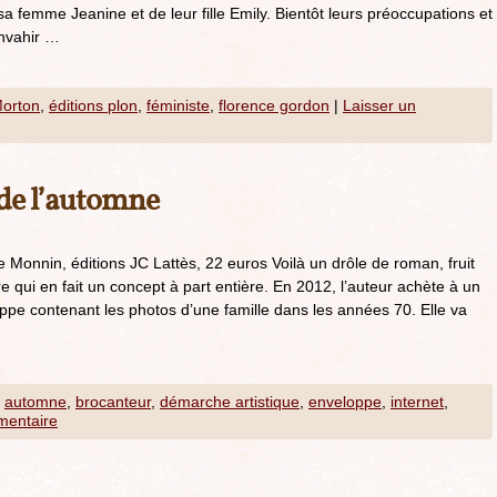
sa femme Jeanine et de leur fille Emily. Bientôt leurs préoccupations et
envahir …
Morton
,
éditions plon
,
féministe
,
florence gordon
|
Laisser un
 de l’automne
 Monnin, éditions JC Lattès, 22 euros Voilà un drôle de roman, fruit
e qui en fait un concept à part entière. En 2012, l’auteur achète à un
ppe contenant les photos d’une famille dans les années 70. Elle va
automne
,
brocanteur
,
démarche artistique
,
enveloppe
,
internet
,
mentaire