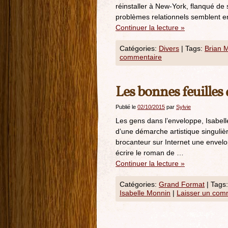
réinstaller à New-York, flanqué de 
problèmes relationnels semblent 
Continuer la lecture
»
Catégories:
Divers
|
Tags:
Brian 
commentaire
Les bonnes feuilles
Publié le
02/10/2015
par
Sylvie
Les gens dans l’enveloppe, Isabelle
d’une démarche artistique singulièr
brocanteur sur Internet une envelo
écrire le roman de …
Continuer la lecture
»
Catégories:
Grand Format
|
Tags:
Isabelle Monnin
|
Laisser un com