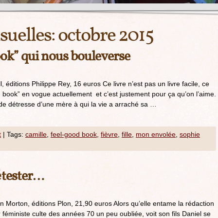
uelles:
octobre 2015
ook” qui nous bouleverse
 éditions Philippe Rey, 16 euros Ce livre n’est pas un livre facile, ce
od book” en vogue actuellement et c’est justement pour ça qu’on l’aime.
i de détresse d’une mère à qui la vie a arraché sa …
t
|
Tags:
camille
,
feel-good book
,
fièvre
,
fille
,
mon envolée
,
sophie
étester…
n Morton, éditions Plon, 21,90 euros Alors qu’elle entame la rédaction
féministe culte des années 70 un peu oubliée, voit son fils Daniel se