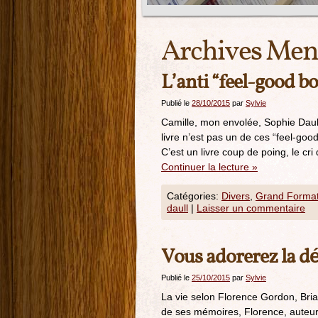
Archives Mens
L’anti “feel-good b
Publié le
28/10/2015
par
Sylvie
Camille, mon envolée, Sophie Daull,
livre n’est pas un de ces “feel-go
C’est un livre coup de poing, le cr
Continuer la lecture
»
Catégories:
Divers
,
Grand Forma
daull
|
Laisser un commentaire
Vous adorerez la d
Publié le
25/10/2015
par
Sylvie
La vie selon Florence Gordon, Bria
de ses mémoires, Florence, auteur 