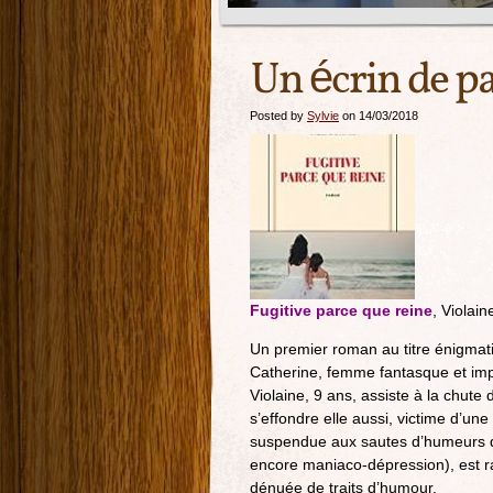
Un écrin de p
Posted by
Sylvie
on 14/03/2018
Fugitive parce que reine
, Violai
Un premier roman au titre énigmati
Catherine, femme fantasque et impré
Violaine, 9 ans, assiste à la chut
s’effondre elle aussi, victime d’une
suspendue aux sautes d’humeurs d’
encore maniaco-dépression), est ra
dénuée de traits d’humour.