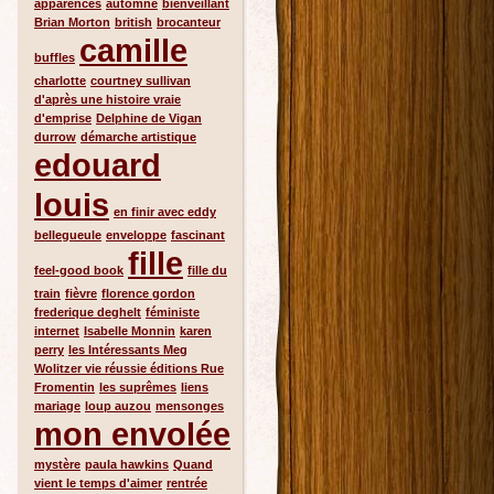
apparences
automne
bienveillant
Brian Morton
british
brocanteur
camille
buffles
charlotte
courtney sullivan
d'après une histoire vraie
d'emprise
Delphine de Vigan
durrow
démarche artistique
edouard
louis
en finir avec eddy
bellegueule
enveloppe
fascinant
fille
feel-good book
fille du
train
fièvre
florence gordon
frederique deghelt
féministe
internet
Isabelle Monnin
karen
perry
les Intéressants Meg
Wolitzer vie réussie éditions Rue
Fromentin
les suprêmes
liens
mariage
loup auzou
mensonges
mon envolée
mystère
paula hawkins
Quand
vient le temps d'aimer
rentrée