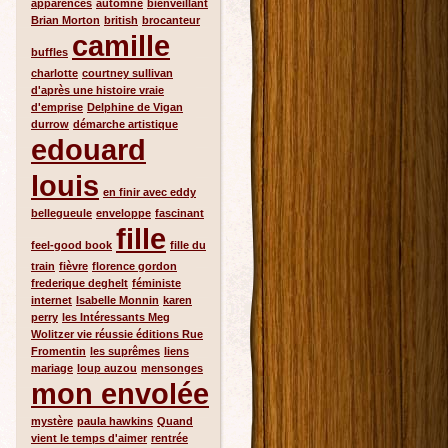
apparences
automne
bienveillant
Brian Morton
british
brocanteur
camille
buffles
charlotte
courtney sullivan
d'après une histoire vraie
d'emprise
Delphine de Vigan
durrow
démarche artistique
edouard
louis
en finir avec eddy
bellegueule
enveloppe
fascinant
fille
feel-good book
fille du
train
fièvre
florence gordon
frederique deghelt
féministe
internet
Isabelle Monnin
karen
perry
les Intéressants Meg
Wolitzer vie réussie éditions Rue
Fromentin
les suprêmes
liens
mariage
loup auzou
mensonges
mon envolée
mystère
paula hawkins
Quand
vient le temps d'aimer
rentrée