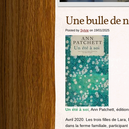
Une bulle de n
Posted by
Sylvie
on 19/01/2025
Un été à soi
, Ann Patchett, éditio
Avril 2020. Les trois filles de Lara
dans la ferme familiale, participant